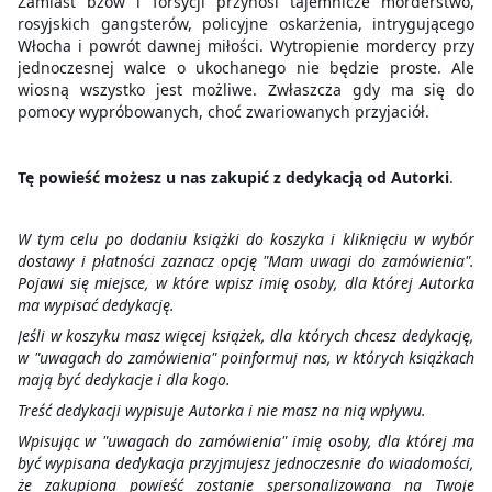
Zamiast bzów i forsycji przynosi tajemnicze morderstwo,
rosyjskich gangsterów, policyjne oskarżenia, intrygującego
Włocha i powrót dawnej miłości. Wytropienie mordercy przy
jednoczesnej walce o ukochanego nie będzie proste. Ale
wiosną wszystko jest możliwe. Zwłaszcza gdy ma się do
pomocy wypróbowanych, choć zwariowanych przyjaciół.
Tę powieść możesz u nas zakupić z dedykacją od Autorki
.
W tym celu po dodaniu książki do koszyka i kliknięciu w wybór
dostawy i płatności zaznacz opcję "Mam uwagi do zamówienia".
Pojawi się miejsce, w które wpisz imię osoby, dla której Autorka
ma wypisać dedykację.
Jeśli w koszyku masz więcej książek, dla których chcesz dedykację,
w "uwagach do zamówienia" poinformuj nas, w których książkach
mają być dedykacje i dla kogo.
Treść dedykacji wypisuje Autorka i nie masz na nią wpływu.
Wpisując w "uwagach do zamówienia" imię osoby, dla której ma
być wypisana dedykacja przyjmujesz jednoczesnie do wiadomości,
że zakupiona powieść zostanie spersonalizowana na Twoje