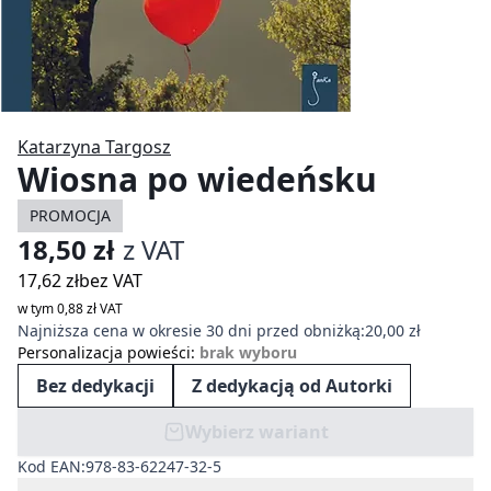
Katarzyna Targosz
Wiosna po wiedeńsku
PROMOCJA
18,50 zł
z VAT
17,62 zł
bez VAT
w tym 0,88 zł VAT
Najniższa cena w okresie 30 dni przed obniżką:
20,00 zł
Personalizacja powieści
:
brak wyboru
Bez dedykacji
Z dedykacją od Autorki
Wybierz wariant
Kod EAN:
978-83-62247-32-5