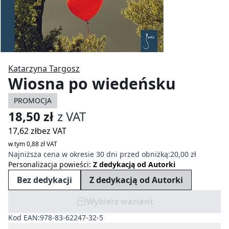
Katarzyna Targosz
Wiosna po wiedeńsku
PROMOCJA
18,50 zł
z VAT
17,62 zł
bez VAT
w tym 0,88 zł VAT
Najniższa cena w okresie 30 dni przed obniżką:
20,00 zł
Personalizacja powieści
:
Z dedykacją od Autorki
Bez dedykacji
Z dedykacją od Autorki
Wybierz wariant
Kod EAN:
978-83-62247-32-5